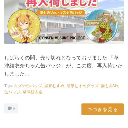
しばらくの間、売り切れとなっておりました 「草
津結衣奈ちゃん缶バッジ」が、この度、再入荷いた
しました...
Tags:
キズナ缶バッジ
,
温泉むすめ
,
温泉むすめグッズ
,
湯もみver
,
缶バッジ
,
草津結衣奈
つづきを見る
0