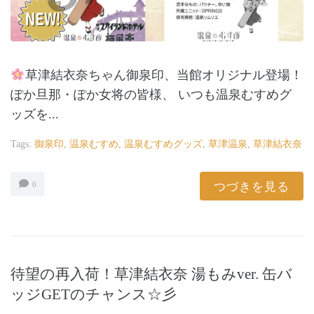
草津結衣奈ちゃん御泉印、当館オリジナル登場！
ぽか旦那・ぽか女将の皆様、 いつも温泉むすめグ
ッズを...
Tags:
御泉印
,
温泉むすめ
,
温泉むすめグッズ
,
草津温泉
,
草津結衣奈
つづきを見る
0
待望の再入荷！草津結衣奈 湯もみver. 缶バ
ッジGETのチャンス☆彡