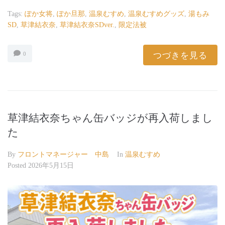
Tags:
ぽか女将
,
ぽか旦那
,
温泉むすめ
,
温泉むすめグッズ
,
湯もみ
SD
,
草津結衣奈
,
草津結衣奈SDver.
,
限定法被
つづきを見る
0
草津結衣奈ちゃん缶バッジが再入荷しまし
た
By
フロントマネージャー 中島
In
温泉むすめ
Posted
2026年5月15日