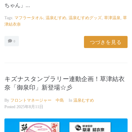
ちゃん」...
Tags:
マフラータオル
,
温泉むすめ
,
温泉むすめグッズ
,
草津温泉
,
草
津結衣奈
つづきを見る
0
キズナスタンプラリー連動企画！草津結衣
奈「御泉印」新登場☆彡
By
フロントマネージャー 中島
In
温泉むすめ
Posted
2025年8月11日