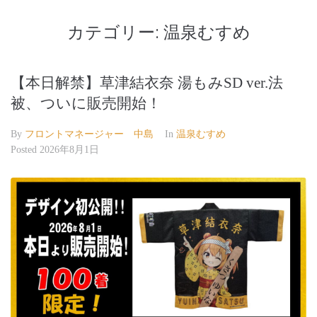
カテゴリー:
温泉むすめ
【本日解禁】草津結衣奈 湯もみSD ver.法
被、ついに販売開始！
By
フロントマネージャー 中島
In
温泉むすめ
Posted
2026年8月1日