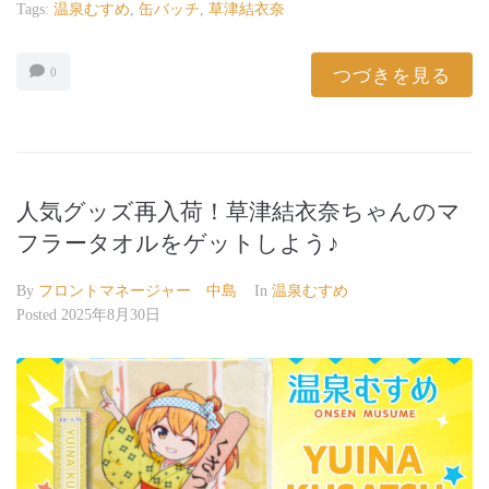
Tags:
温泉むすめ
,
缶バッチ
,
草津結衣奈
つづきを見る
0
人気グッズ再入荷！草津結衣奈ちゃんのマ
フラータオルをゲットしよう♪
By
フロントマネージャー 中島
In
温泉むすめ
Posted
2025年8月30日