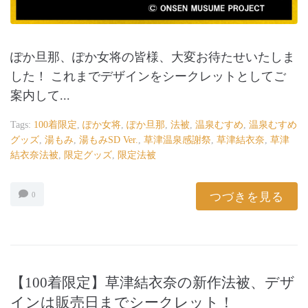
ぽか旦那、ぽか女将の皆様、大変お待たせいたしま
した！ これまでデザインをシークレットとしてご
案内して...
Tags:
100着限定
,
ぽか女将
,
ぽか旦那
,
法被
,
温泉むすめ
,
温泉むすめ
グッズ
,
湯もみ
,
湯もみSD Ver.
,
草津温泉感謝祭
,
草津結衣奈
,
草津
結衣奈法被
,
限定グッズ
,
限定法被
つづきを見る
0
【100着限定】草津結衣奈の新作法被、デザ
インは販売日までシークレット！