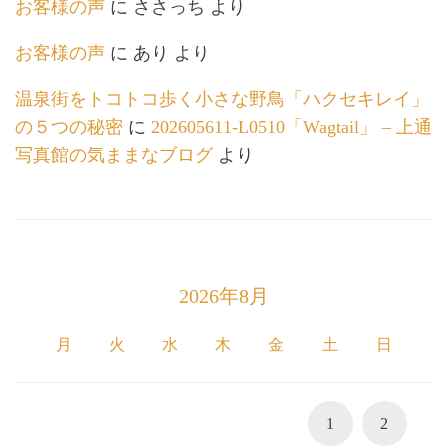
お客様の声
に
ささっち
より
お客様の声
に
あり
より
温泉街をトコトコ歩く小さな野鳥「ハクセキレイ」
の５つの秘密
に
202605611-L0510「Wagtail」 – 上通
写真館の気ままなブログ
より
2026年8月
月
火
水
木
金
土
日
1
2