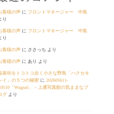
お客様の声
に
フロントマネージャー 中島
より
お客様の声
に
フロントマネージャー 中島
より
お客様の声
に
ささっち
より
お客様の声
に
あり
より
温泉街をトコトコ歩く小さな野鳥「ハクセキ
レイ」の５つの秘密
に
202605611-
L0510「Wagtail」 – 上通写真館の気ままなブ
ログ
より