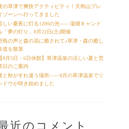
夏の草津で爽快アクティビティ！天狗山プレ
イゾーンへ行ってきました
涼しい夏夜に灯る1200の光――湯畑キャンド
ル「夢の灯り」8月22日(土)開催
野鳥の声と森の花に癒されて♪草津・森の癒し
歩道を散策
【8月5日・6日休館】草津温泉の涼しい夏と営
業日のご案内
夏と秋がすれ違う場所――8月の草津温泉でリ
ンドウが咲き始めました
最近のコメント