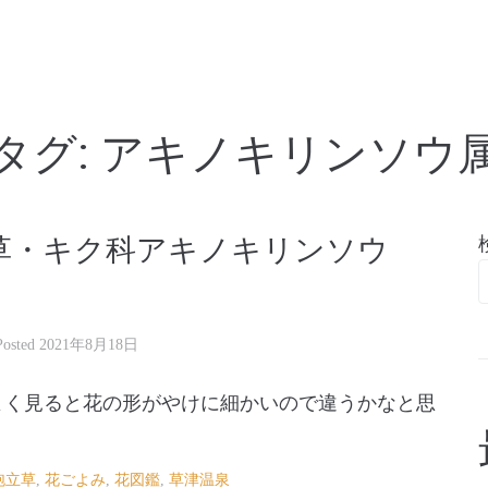
亭
タグ:
アキノキリンソウ
草・キク科アキノキリンソウ
Posted
2021年8月18日
よく見ると花の形がやけに細かいので違うかなと思
泡立草
,
花ごよみ
,
花図鑑
,
草津温泉