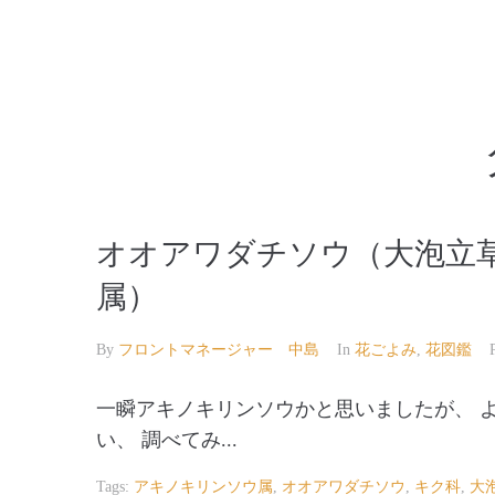
【公式】草津温泉 草津スカイランドホテル 栖風
オオアワダチソウ（大泡立
属）
By
フロントマネージャー 中島
In
花ごよみ
,
花図鑑
一瞬アキノキリンソウかと思いましたが、 
い、 調べてみ...
Tags:
アキノキリンソウ属
,
オオアワダチソウ
,
キク科
,
大