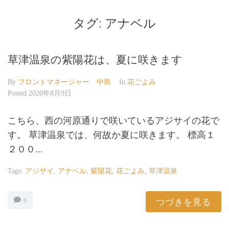
タグ:
アナベル
草津温泉の紫陽花は、夏に咲きます
By
フロントマネージャー 中島
In
花ごよみ
Posted
2020年8月9日
こちら、西の河原通りで咲いているアジサイの花で
す。 草津温泉では、何故か夏に咲きます。 標高１
２００...
Tags:
アジサイ
,
アナベル
,
紫陽花
,
花ごよみ
,
草津温泉
つづきを見る
0