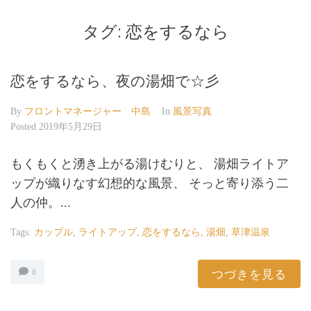
タグ:
恋をするなら
恋をするなら、夜の湯畑で☆彡
By
フロントマネージャー 中島
In
風景写真
Posted
2019年5月29日
もくもくと湧き上がる湯けむりと、 湯畑ライトア
ップが織りなす幻想的な風景、 そっと寄り添う二
人の仲。...
Tags:
カップル
,
ライトアップ
,
恋をするなら
,
湯畑
,
草津温泉
つづきを見る
0