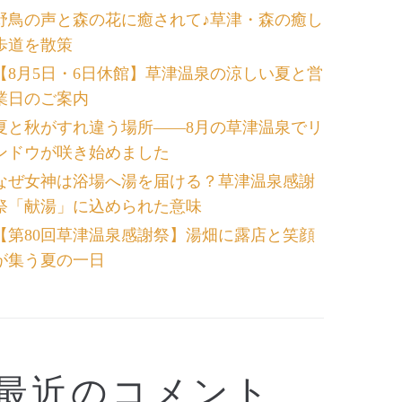
野鳥の声と森の花に癒されて♪草津・森の癒し
歩道を散策
【8月5日・6日休館】草津温泉の涼しい夏と営
業日のご案内
夏と秋がすれ違う場所――8月の草津温泉でリ
ンドウが咲き始めました
なぜ女神は浴場へ湯を届ける？草津温泉感謝
祭「献湯」に込められた意味
【第80回草津温泉感謝祭】湯畑に露店と笑顔
が集う夏の一日
最近のコメント