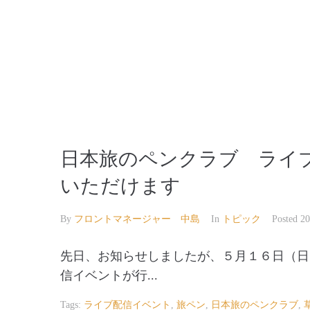
【公式】草津温泉 草津スカイランドホテル 栖風
日本旅のペンクラブ ライブ配
いただけます
By
フロントマネージャー 中島
In
トピック
Posted
2
先日、お知らせしましたが、５月１６日（日
信イベントが行...
Tags:
ライブ配信イベント
,
旅ペン
,
日本旅のペンクラブ
,