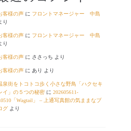
お客様の声
に
フロントマネージャー 中島
より
お客様の声
に
フロントマネージャー 中島
より
お客様の声
に
ささっち
より
お客様の声
に
あり
より
温泉街をトコトコ歩く小さな野鳥「ハクセキ
レイ」の５つの秘密
に
202605611-
L0510「Wagtail」 – 上通写真館の気ままなブ
ログ
より