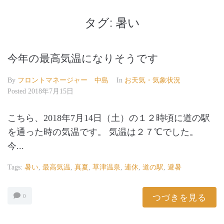
タグ:
暑い
今年の最高気温になりそうです
By
フロントマネージャー 中島
In
お天気・気象状況
Posted
2018年7月15日
こちら、2018年7月14日（土）の１２時頃に道の駅
を通った時の気温です。 気温は２７℃でした。
今...
Tags:
暑い
,
最高気温
,
真夏
,
草津温泉
,
連休
,
道の駅
,
避暑
つづきを見る
0