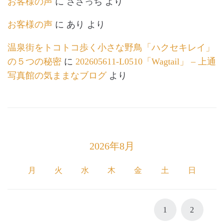
お客様の声
に
ささっち
より
お客様の声
に
あり
より
温泉街をトコトコ歩く小さな野鳥「ハクセキレイ」
の５つの秘密
に
202605611-L0510「Wagtail」 – 上通
写真館の気ままなブログ
より
2026年8月
月
火
水
木
金
土
日
1
2