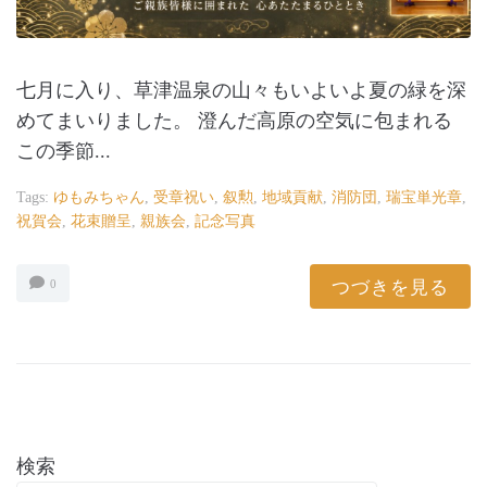
七月に入り、草津温泉の山々もいよいよ夏の緑を深
めてまいりました。 澄んだ高原の空気に包まれる
この季節...
Tags:
ゆもみちゃん
,
受章祝い
,
叙勲
,
地域貢献
,
消防団
,
瑞宝単光章
,
祝賀会
,
花束贈呈
,
親族会
,
記念写真
つづきを見る
0
検索