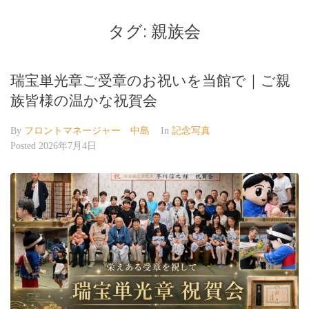
タグ:
親族会
瑞宝単光章ご受章のお祝いを当館で｜ご親
族皆様の温かな祝賀会
By
フロントマネージャー 中島
In
記念写真
Posted
2026年7月4日