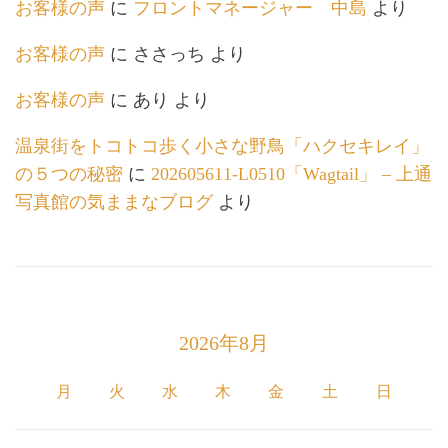
お客様の声
に
フロントマネージャー 中島
より
お客様の声
に
ささっち
より
お客様の声
に
あり
より
温泉街をトコトコ歩く小さな野鳥「ハクセキレイ」
の５つの秘密
に
202605611-L0510「Wagtail」 – 上通
写真館の気ままなブログ
より
2026年8月
月
火
水
木
金
土
日