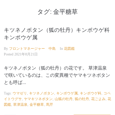
タグ:
金平糖草
キツネノボタン（狐の牡丹）キンポウゲ科
キンポウゲ属
By
フロントマネージャー 中島
In
花図鑑
Posted
2021年8月21日
キツネノボタン（狐の牡丹）の花です。 草津温泉
で咲いているのは、この変異種でヤマキツネボタン
とも呼ば...
Tags:
ウマゼリ
,
キツネノボタン
,
キンポウゲ属
,
キンポウゲ科
,
コペ
イトウグサ
,
ヤマキツネボタン
,
山狐の牡丹
,
狐の牡丹
,
花ごよみ
,
花
図鑑
,
草津温泉
,
金平糖草
,
馬芹