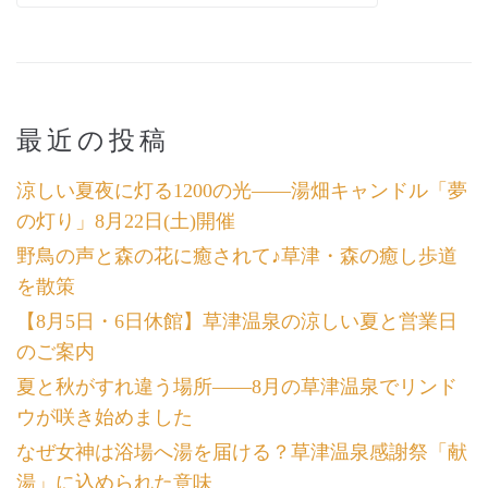
最近の投稿
涼しい夏夜に灯る1200の光――湯畑キャンドル「夢
の灯り」8月22日(土)開催
野鳥の声と森の花に癒されて♪草津・森の癒し歩道
を散策
【8月5日・6日休館】草津温泉の涼しい夏と営業日
のご案内
夏と秋がすれ違う場所――8月の草津温泉でリンド
ウが咲き始めました
なぜ女神は浴場へ湯を届ける？草津温泉感謝祭「献
湯」に込められた意味