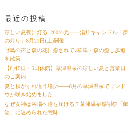
最近の投稿
涼しい夏夜に灯る1200の光――湯畑キャンドル「夢
の灯り」8月22日(土)開催
野鳥の声と森の花に癒されて♪草津・森の癒し歩道
を散策
【8月5日・6日休館】草津温泉の涼しい夏と営業日
のご案内
夏と秋がすれ違う場所――8月の草津温泉でリンド
ウが咲き始めました
なぜ女神は浴場へ湯を届ける？草津温泉感謝祭「献
湯」に込められた意味