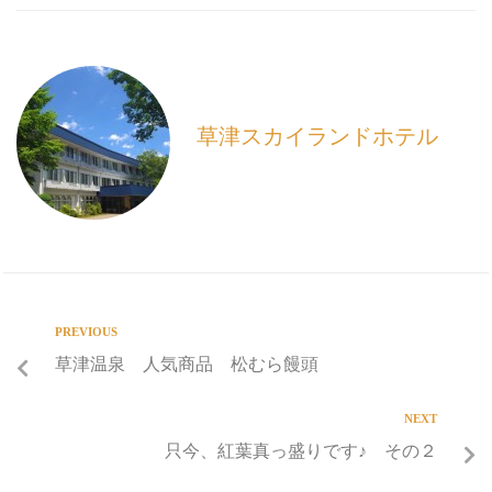
e
i
e
b
l
o
o
k
草津スカイランドホテル
PREVIOUS
草津温泉 人気商品 松むら饅頭
NEXT
只今、紅葉真っ盛りです♪ その２