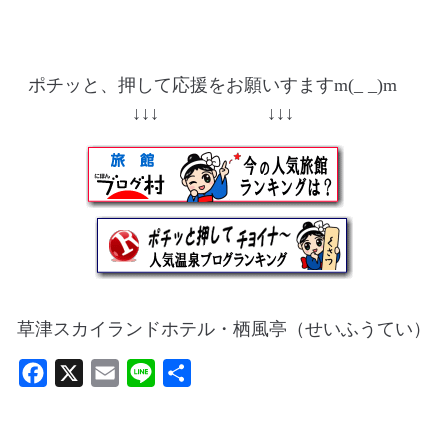
ポチッと、押して応援をお願いすますm(_ _)m
↓↓↓ ↓↓↓
草津スカイランドホテル・栖風亭（せいふうてい）
F
X
E
L
共
a
m
i
有
c
a
n