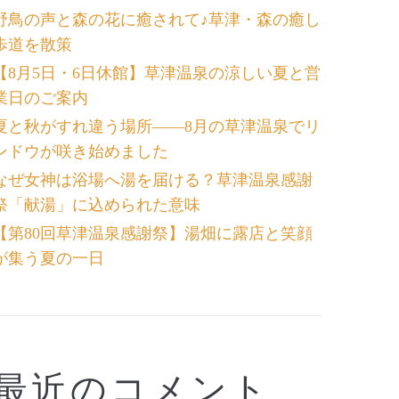
野鳥の声と森の花に癒されて♪草津・森の癒し
歩道を散策
【8月5日・6日休館】草津温泉の涼しい夏と営
業日のご案内
夏と秋がすれ違う場所――8月の草津温泉でリ
ンドウが咲き始めました
なぜ女神は浴場へ湯を届ける？草津温泉感謝
祭「献湯」に込められた意味
【第80回草津温泉感謝祭】湯畑に露店と笑顔
が集う夏の一日
最近のコメント