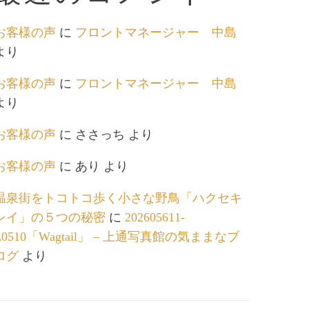
お客様の声
に
フロントマネージャー 中島
より
お客様の声
に
フロントマネージャー 中島
より
お客様の声
に
ささっち
より
お客様の声
に
あり
より
温泉街をトコトコ歩く小さな野鳥「ハクセキ
レイ」の５つの秘密
に
202605611-
L0510「Wagtail」 – 上通写真館の気ままなブ
ログ
より