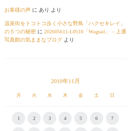
お客様の声
に
あり
より
温泉街をトコトコ歩く小さな野鳥「ハクセキレイ」
の５つの秘密
に
202605611-L0510「Wagtail」 – 上通
写真館の気ままなブログ
より
2010年11月
月
火
水
木
金
土
日
1
2
3
4
5
6
7