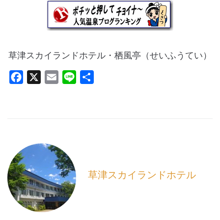
草津スカイランドホテル・栖風亭（せいふうてい）
F
X
E
L
共
a
m
i
有
c
a
n
e
i
e
b
l
o
o
k
草津スカイランドホテル