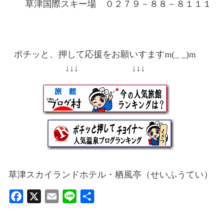
草津国際スキー場 ０２７９－８８－８１１１
ポチッと、押して応援をお願いすますm(_ _)m
↓↓↓ ↓↓↓
草津スカイランドホテル・栖風亭（せいふうてい）
F
X
E
L
共
a
m
i
有