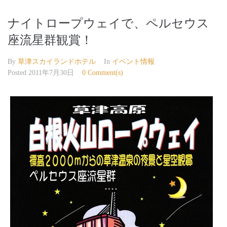
ナイトロープウェイで、ペルセウス
座流星群観賞！
By
草津スカイランドホテル
In
イベント情報
Posted
2011年7月30日
0 Comment(s)