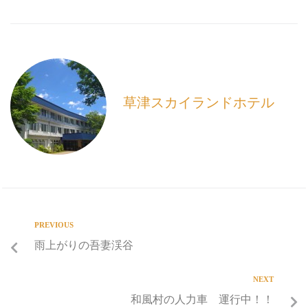
c
a
n
e
i
e
b
l
o
o
k
草津スカイランドホテル
PREVIOUS
雨上がりの吾妻渓谷
NEXT
和風村の人力車 運行中！！