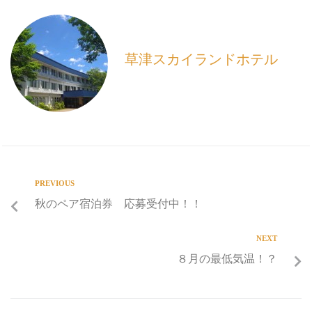
o
o
k
草津スカイランドホテル
PREVIOUS
秋のペア宿泊券 応募受付中！！
NEXT
８月の最低気温！？