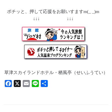
ポチッと、押して応援をお願いすますm(_ _)m
↓↓↓ ↓↓↓
草津スカイランドホテル・栖風亭（せいふうてい）
F
X
E
L
共
a
m
i
有
c
a
n
e
i
e
b
l