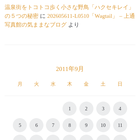
温泉街をトコトコ歩く小さな野鳥「ハクセキレイ」
の５つの秘密
に
202605611-L0510「Wagtail」 – 上通
写真館の気ままなブログ
より
2011年9月
月
火
水
木
金
土
日
1
2
3
4
5
6
7
8
9
10
11