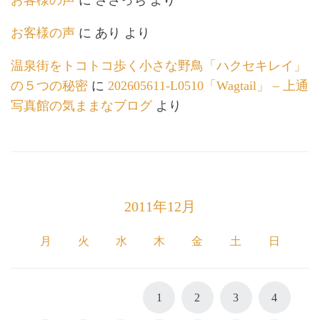
お客様の声
に
ささっち
より
お客様の声
に
あり
より
温泉街をトコトコ歩く小さな野鳥「ハクセキレイ」
の５つの秘密
に
202605611-L0510「Wagtail」 – 上通
写真館の気ままなブログ
より
2011年12月
月
火
水
木
金
土
日
1
2
3
4