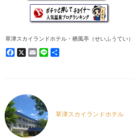
草津スカイランドホテル・栖風亭（せいふうてい）
F
X
E
L
共
a
m
i
有
c
a
n
e
i
e
b
l
o
o
k
草津スカイランドホテル