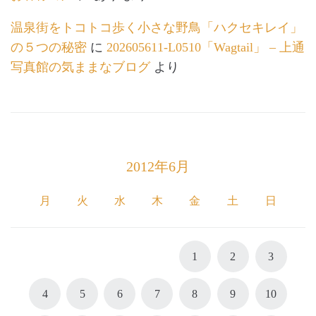
温泉街をトコトコ歩く小さな野鳥「ハクセキレイ」
の５つの秘密
に
202605611-L0510「Wagtail」 – 上通
写真館の気ままなブログ
より
2012年6月
月
火
水
木
金
土
日
1
2
3
4
5
6
7
8
9
10