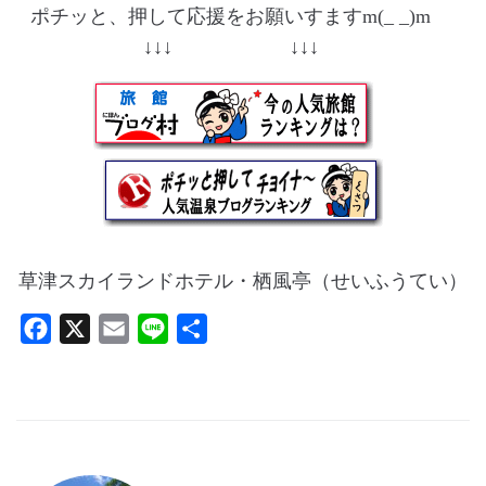
ポチッと、押して応援をお願いすますm(_ _)m
↓↓↓ ↓↓↓
草津スカイランドホテル・栖風亭（せいふうてい）
F
X
E
L
共
a
m
i
有
c
a
n
e
i
e
b
l
o