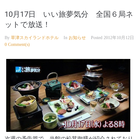
10月17日 いい旅夢気分 全国６局ネ
ットで放送！
By
草津スカイランドホテル
In
お知らせ
Posted
2012年10月12日
0 Comment(s)
次週の予告篇で、当館の松茸御膳が紹介されており