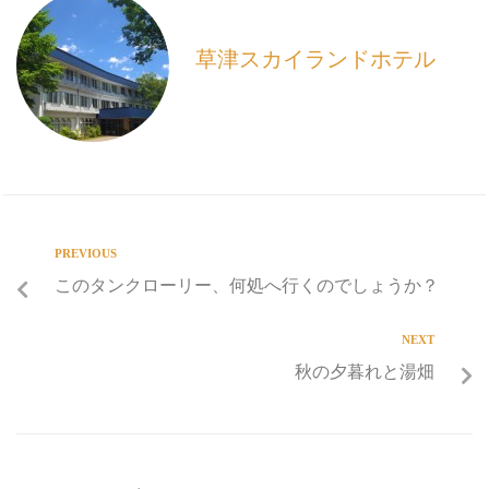
o
k
草津スカイランドホテル
PREVIOUS
このタンクローリー、何処へ行くのでしょうか？
NEXT
秋の夕暮れと湯畑