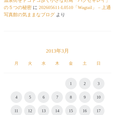
温泉街をトコトコ歩く小さな野鳥「ハクセキレイ」
の５つの秘密
に
202605611-L0510「Wagtail」 – 上通
写真館の気ままなブログ
より
2013年3月
月
火
水
木
金
土
日
1
2
3
4
5
6
7
8
9
10
11
12
13
14
15
16
17