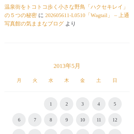
温泉街をトコトコ歩く小さな野鳥「ハクセキレイ」
の５つの秘密
に
202605611-L0510「Wagtail」 – 上通
写真館の気ままなブログ
より
2013年5月
月
火
水
木
金
土
日
1
2
3
4
5
6
7
8
9
10
11
12