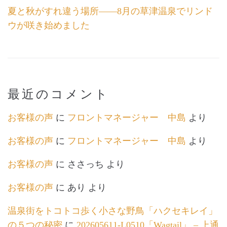
夏と秋がすれ違う場所――8月の草津温泉でリンド
ウが咲き始めました
最近のコメント
お客様の声
に
フロントマネージャー 中島
より
お客様の声
に
フロントマネージャー 中島
より
お客様の声
に
ささっち
より
お客様の声
に
あり
より
温泉街をトコトコ歩く小さな野鳥「ハクセキレイ」
の５つの秘密
に
202605611-L0510「Wagtail」 – 上通