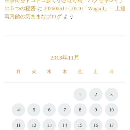
温泉街をトコトコ歩く小さな野鳥「ハクセキレイ」
の５つの秘密
に
202605611-L0510「Wagtail」 – 上通
写真館の気ままなブログ
より
2013年11月
月
火
水
木
金
土
日
1
2
3
4
5
6
7
8
9
10
11
12
13
14
15
16
17