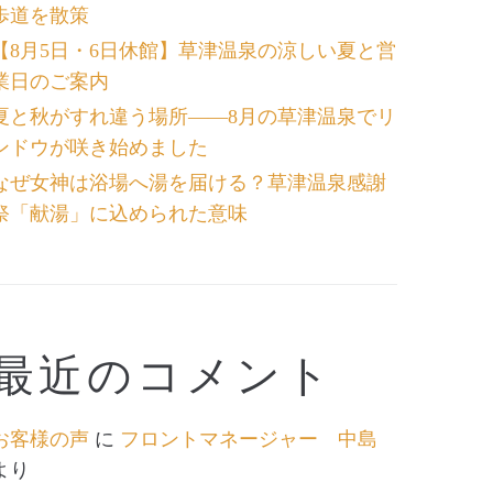
歩道を散策
【8月5日・6日休館】草津温泉の涼しい夏と営
業日のご案内
夏と秋がすれ違う場所――8月の草津温泉でリ
ンドウが咲き始めました
なぜ女神は浴場へ湯を届ける？草津温泉感謝
祭「献湯」に込められた意味
最近のコメント
お客様の声
に
フロントマネージャー 中島
より