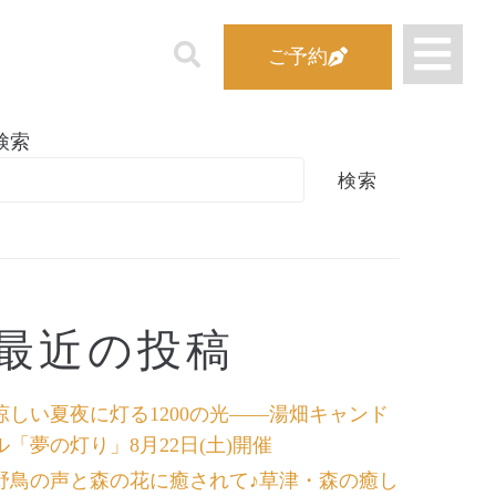
ご予約
検索
検索
最近の投稿
涼しい夏夜に灯る1200の光――湯畑キャンド
ル「夢の灯り」8月22日(土)開催
野鳥の声と森の花に癒されて♪草津・森の癒し