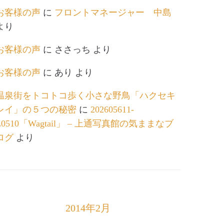
お客様の声
に
フロントマネージャー 中島
より
お客様の声
に
ささっち
より
お客様の声
に
あり
より
温泉街をトコトコ歩く小さな野鳥「ハクセキ
レイ」の５つの秘密
に
202605611-
L0510「Wagtail」 – 上通写真館の気ままなブ
ログ
より
2014年2月