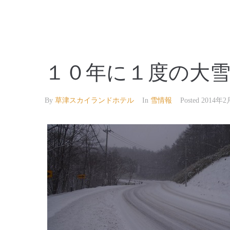
【公式】草津温泉 草津スカイランドホテル 栖風
１０年に１度の大
By
草津スカイランドホテル
In
雪情報
Posted
2014年2