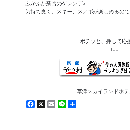
ふかふか新雪のゲレンデ♪
気持ち良く、スキー、スノボが楽しめるの
ポチッと、押して応援
↓↓
草津スカイランドホテ
F
X
E
L
共
a
m
i
有
c
a
n
e
i
e