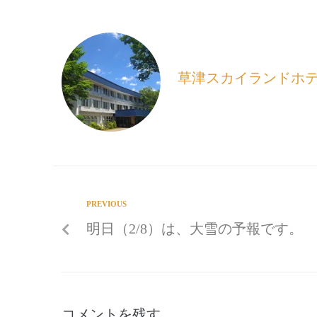
b
l
o
o
k
草津スカイランドホ
PREVIOUS
明日（2/8）は、大雪の予報です。
コメントを残す