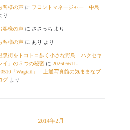
お客様の声
に
フロントマネージャー 中島
より
お客様の声
に
ささっち
より
お客様の声
に
あり
より
温泉街をトコトコ歩く小さな野鳥「ハクセキ
レイ」の５つの秘密
に
202605611-
L0510「Wagtail」 – 上通写真館の気ままなブ
ログ
より
2014年2月