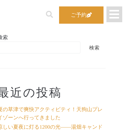
ご予約
検索
検索
最近の投稿
夏の草津で爽快アクティビティ！天狗山プレ
イゾーンへ行ってきました
涼しい夏夜に灯る1200の光――湯畑キャンド