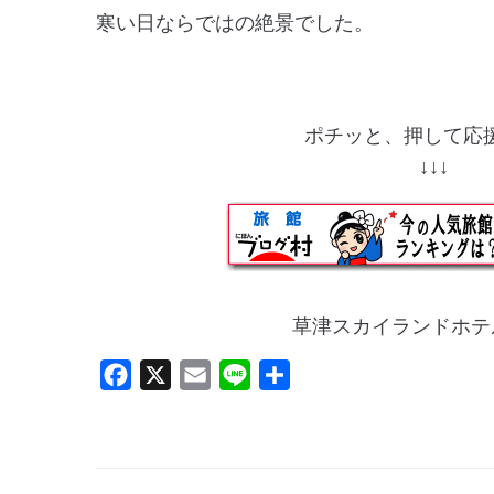
寒い日ならではの絶景でした。
ポチッと、押して応援
↓↓
草津スカイランドホテ
F
X
E
L
共
a
m
i
有
c
a
n
e
i
e