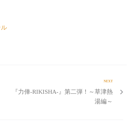
テル
NEXT
『力俥-RIKISHA-』第二弾！～草津熱
湯編～