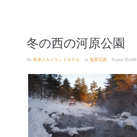
【公式】草津温泉 草津スカイランドホテル 栖風
冬の西の河原公園
By
草津スカイランドホテル
In
風景写真
Posted
2014