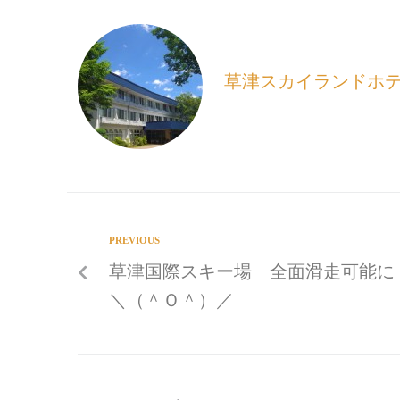
b
l
o
o
k
草津スカイランドホ
PREVIOUS
草津国際スキー場 全面滑走可能に
＼（＾Ｏ＾）／