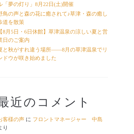
ル「夢の灯り」8月22日(土)開催
野鳥の声と森の花に癒されて♪草津・森の癒し
歩道を散策
【8月5日・6日休館】草津温泉の涼しい夏と営
業日のご案内
夏と秋がすれ違う場所――8月の草津温泉でリ
ンドウが咲き始めました
最近のコメント
お客様の声
に
フロントマネージャー 中島
より