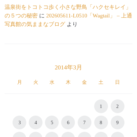
温泉街をトコトコ歩く小さな野鳥「ハクセキレイ」
の５つの秘密
に
202605611-L0510「Wagtail」 – 上通
写真館の気ままなブログ
より
2014年3月
月
火
水
木
金
土
日
1
2
3
4
5
6
7
8
9