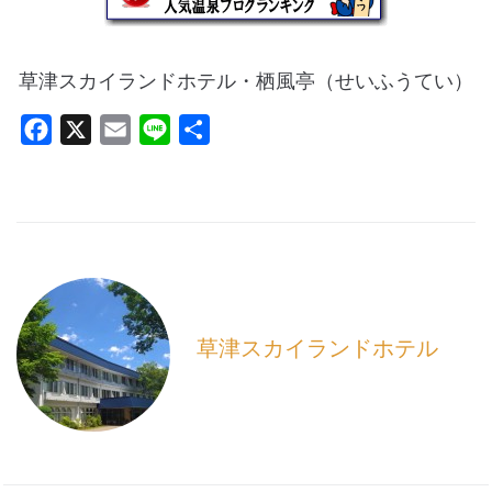
草津スカイランドホテル・栖風亭（せいふうてい）
F
X
E
L
共
a
m
i
有
c
a
n
e
i
e
b
l
o
o
k
草津スカイランドホテル