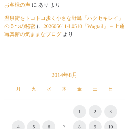
お客様の声
に
あり
より
温泉街をトコトコ歩く小さな野鳥「ハクセキレイ」
の５つの秘密
に
202605611-L0510「Wagtail」 – 上通
写真館の気ままなブログ
より
2014年8月
月
火
水
木
金
土
日
1
2
3
7
4
5
6
8
9
10