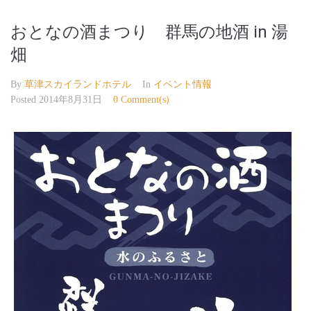
おとなの酒まつり 群馬の地酒 in 湯
畑
By
草津スカイランドホテル
In
イベント情報
Posted
2014年8月31日
0 Comment(s)