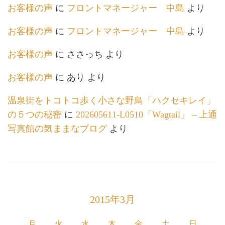
お客様の声
に
フロントマネージャー 中島
より
お客様の声
に
フロントマネージャー 中島
より
お客様の声
に
ささっち
より
お客様の声
に
あり
より
温泉街をトコトコ歩く小さな野鳥「ハクセキレイ」
の５つの秘密
に
202605611-L0510「Wagtail」 – 上通
写真館の気ままなブログ
より
2015年3月
月
火
水
木
金
土
日