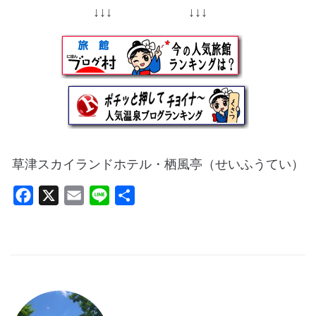
↓↓↓ ↓↓↓
草津スカイランドホテル・栖風亭（せいふうてい）
F
X
E
L
共
a
m
i
有
c
a
n
e
i
e
b
l
o
o