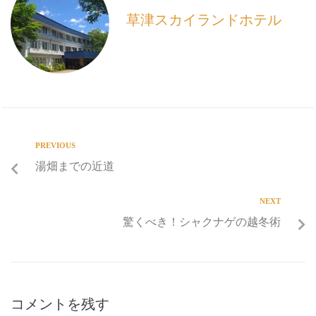
k
草津スカイランドホテル
PREVIOUS
湯畑までの近道
NEXT
驚くべき！シャクナゲの越冬術
コメントを残す