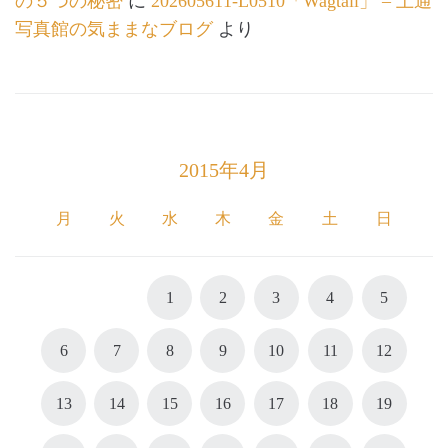
の５つの秘密
に
202605611-L0510「Wagtail」 – 上通
写真館の気ままなブログ
より
2015年4月
月
火
水
木
金
土
日
1
2
3
4
5
6
7
8
9
10
11
12
13
14
15
16
17
18
19