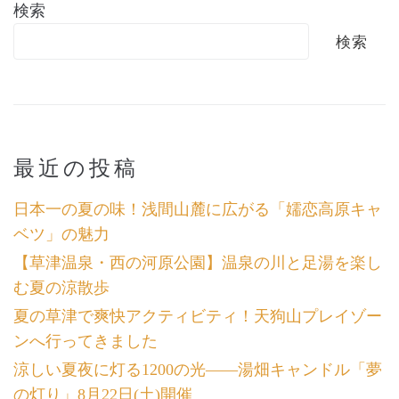
検索
検索
最近の投稿
日本一の夏の味！浅間山麓に広がる「嬬恋高原キャ
ベツ」の魅力
【草津温泉・西の河原公園】温泉の川と足湯を楽し
む夏の涼散歩
夏の草津で爽快アクティビティ！天狗山プレイゾー
ンへ行ってきました
涼しい夏夜に灯る1200の光――湯畑キャンドル「夢
の灯り」8月22日(土)開催