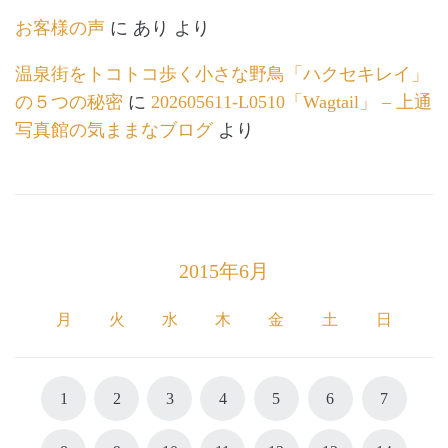
お客様の声
に
あり
より
温泉街をトコトコ歩く小さな野鳥「ハクセキレイ」
の５つの秘密
に
202605611-L0510「Wagtail」 – 上通
写真館の気ままなブログ
より
2015年6月
月
火
水
木
金
土
日
1
2
3
4
5
6
7