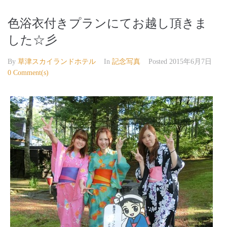
色浴衣付きプランにてお越し頂きま
した☆彡
By
草津スカイランドホテル
In
記念写真
Posted
2015年6月7日
0 Comment(s)