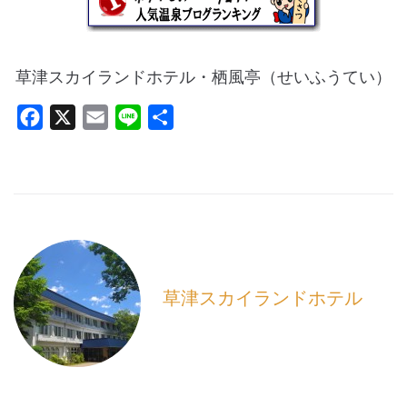
草津スカイランドホテル・栖風亭（せいふうてい）
F
X
E
L
共
a
m
i
有
c
a
n
e
i
e
b
l
o
o
k
草津スカイランドホテル