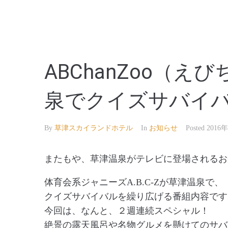
【公式】草津温泉 草津スカイランドホテル 栖風
ABChanZoo（
泉でクイズサバイ
By
草津スカイランドホテル
In
お知らせ
Posted
2016
またもや、草津温泉がテレビに登場されるお
体育会系ジャニーズA.B.C-Zが草津温泉で、
クイズサバイバルを繰り広げる番組内容です
今回は、なんと、２週連続スペシャル！
絶景の露天風呂や名物グルメを懸けてのサバ