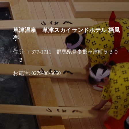
草津温泉 草津スカイランドホテル 栖風
亭
住所: 〒377-1711 群馬県吾妻郡草津町５３０
－３
お電話: 0279-88-5050