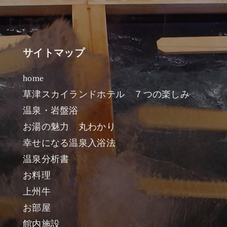
サイトマップ
home
草津スカイランドホテル ７つの楽しみ
温泉・岩盤浴
お湯の魅力 丸わかり
幸せになる温泉入浴法
温泉分析書
お料理
上州牛
お部屋
館内施設