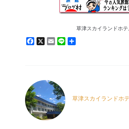
草津スカイランドホテ
F
X
E
L
共
a
m
i
有
c
a
n
e
i
e
b
l
o
o
k
草津スカイランドホ