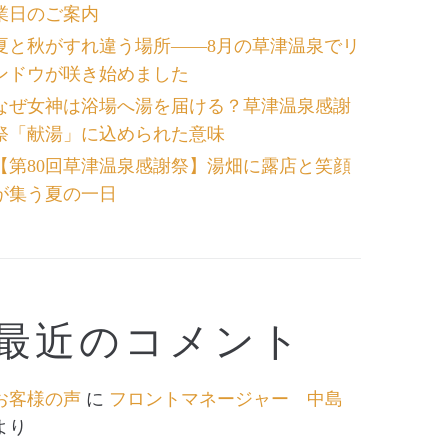
業日のご案内
夏と秋がすれ違う場所――8月の草津温泉でリ
ンドウが咲き始めました
なぜ女神は浴場へ湯を届ける？草津温泉感謝
祭「献湯」に込められた意味
【第80回草津温泉感謝祭】湯畑に露店と笑顔
が集う夏の一日
最近のコメント
お客様の声
に
フロントマネージャー 中島
より