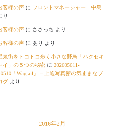
お客様の声
に
フロントマネージャー 中島
より
お客様の声
に
ささっち
より
お客様の声
に
あり
より
温泉街をトコトコ歩く小さな野鳥「ハクセキ
レイ」の５つの秘密
に
202605611-
L0510「Wagtail」 – 上通写真館の気ままなブ
ログ
より
2016年2月