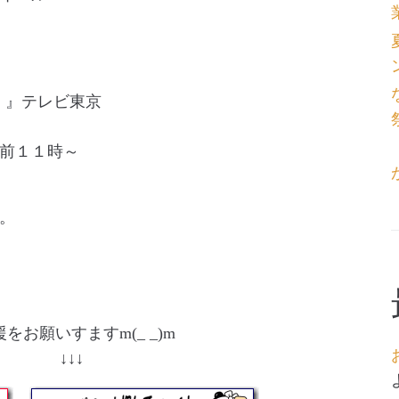
ー）』テレビ東京
前１１時～
。
をお願いすますm(_ _)m
↓ ↓↓↓