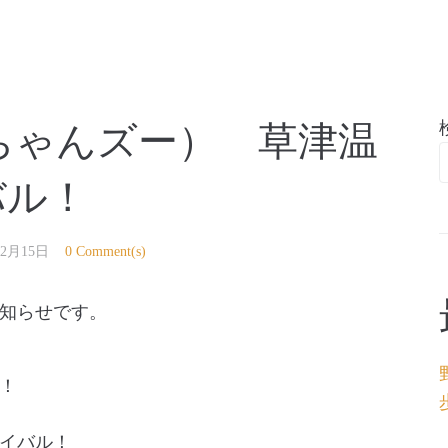
亭
えびちゃんズー） 草津温
バル！
年2月15日
0 Comment(s)
知らせです。
！
イバル！