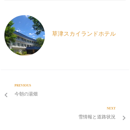
e
i
e
b
l
o
o
k
草津スカイランドホテル
PREVIOUS
今朝の湯畑
NEXT
雪情報と道路状況