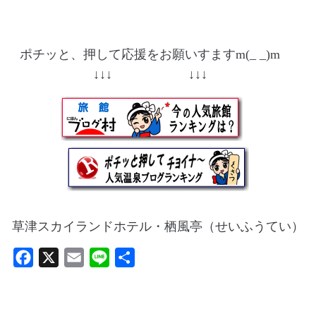
ポチッと、押して応援をお願いすますm(_ _)m
↓↓↓ ↓↓↓
草津スカイランドホテル・栖風亭（せいふうてい）
F
X
E
L
共
a
m
i
有
c
a
n