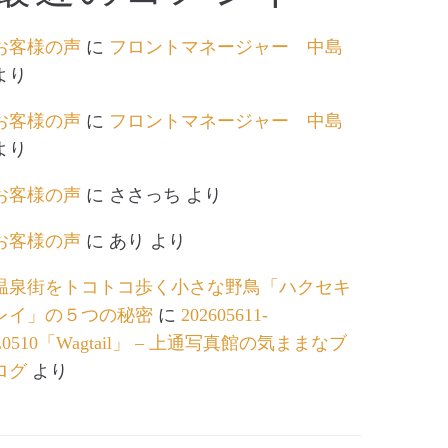
お客様の声
に
フロントマネージャー 中島
より
お客様の声
に
フロントマネージャー 中島
より
お客様の声
に
ささっち
より
お客様の声
に
あり
より
温泉街をトコトコ歩く小さな野鳥「ハクセキ
レイ」の５つの秘密
に
202605611-
L0510「Wagtail」 – 上通写真館の気ままなブ
ログ
より