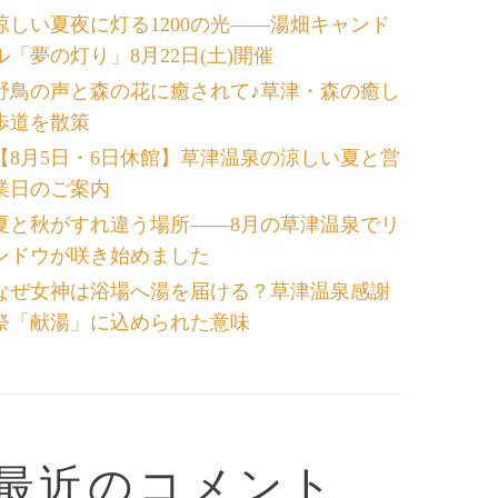
涼しい夏夜に灯る1200の光――湯畑キャンド
ル「夢の灯り」8月22日(土)開催
野鳥の声と森の花に癒されて♪草津・森の癒し
歩道を散策
【8月5日・6日休館】草津温泉の涼しい夏と営
業日のご案内
夏と秋がすれ違う場所――8月の草津温泉でリ
ンドウが咲き始めました
なぜ女神は浴場へ湯を届ける？草津温泉感謝
祭「献湯」に込められた意味
最近のコメント