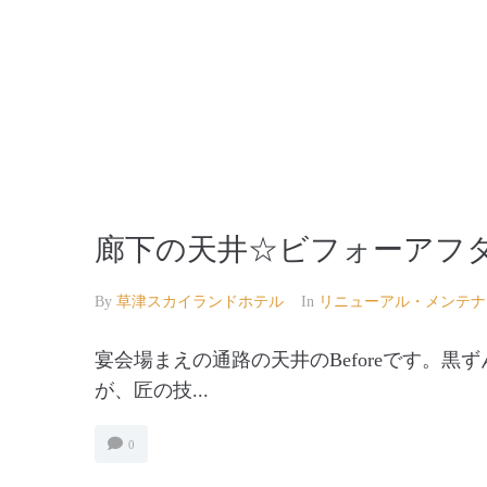
【公式】草津温泉 草津スカイランドホテル 栖風
廊下の天井☆ビフォーアフ
By
草津スカイランドホテル
In
リニューアル・メンテナ
宴会場まえの通路の天井のBeforeです。
が、匠の技...
0