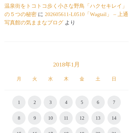
温泉街をトコトコ歩く小さな野鳥「ハクセキレイ」
の５つの秘密
に
202605611-L0510「Wagtail」 – 上通
写真館の気ままなブログ
より
2018年1月
月
火
水
木
金
土
日
1
2
3
4
5
6
7
8
9
10
11
12
13
14