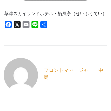
草津スカイランドホテル・栖風亭（せいふうてい）
F
X
E
L
共
a
m
i
有
c
a
n
e
i
e
b
l
o
o
フロントマネージャー 中
k
島