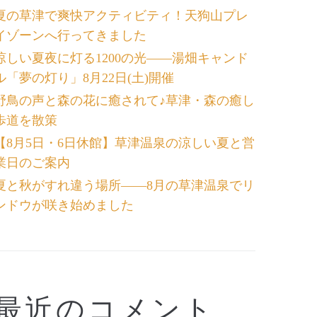
夏の草津で爽快アクティビティ！天狗山プレ
イゾーンへ行ってきました
涼しい夏夜に灯る1200の光――湯畑キャンド
ル「夢の灯り」8月22日(土)開催
野鳥の声と森の花に癒されて♪草津・森の癒し
歩道を散策
【8月5日・6日休館】草津温泉の涼しい夏と営
業日のご案内
夏と秋がすれ違う場所――8月の草津温泉でリ
ンドウが咲き始めました
最近のコメント