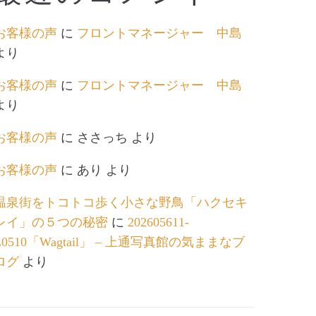
お客様の声
に
フロントマネージャー 中島
より
お客様の声
に
フロントマネージャー 中島
より
お客様の声
に
ささっち
より
お客様の声
に
あり
より
温泉街をトコトコ歩く小さな野鳥「ハクセキ
レイ」の５つの秘密
に
202605611-
L0510「Wagtail」 – 上通写真館の気ままなブ
ログ
より