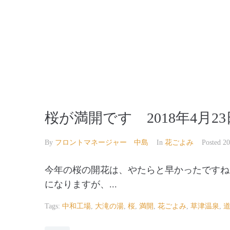
【公式】草津温泉 草津スカイランドホテル 栖風
桜が満開です 2018年4月23
By
フロントマネージャー 中島
In
花ごよみ
Posted
2
今年の桜の開花は、やたらと早かったですね
になりますが、...
Tags:
中和工場
,
大滝の湯
,
桜
,
満開
,
花ごよみ
,
草津温泉
,