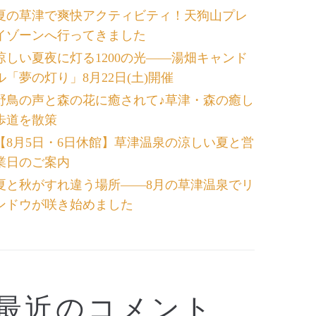
夏の草津で爽快アクティビティ！天狗山プレ
イゾーンへ行ってきました
涼しい夏夜に灯る1200の光――湯畑キャンド
ル「夢の灯り」8月22日(土)開催
野鳥の声と森の花に癒されて♪草津・森の癒し
歩道を散策
【8月5日・6日休館】草津温泉の涼しい夏と営
業日のご案内
夏と秋がすれ違う場所――8月の草津温泉でリ
ンドウが咲き始めました
最近のコメント