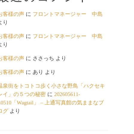
お客様の声
に
フロントマネージャー 中島
より
お客様の声
に
フロントマネージャー 中島
より
お客様の声
に
ささっち
より
お客様の声
に
あり
より
温泉街をトコトコ歩く小さな野鳥「ハクセキ
レイ」の５つの秘密
に
202605611-
L0510「Wagtail」 – 上通写真館の気ままなブ
ログ
より