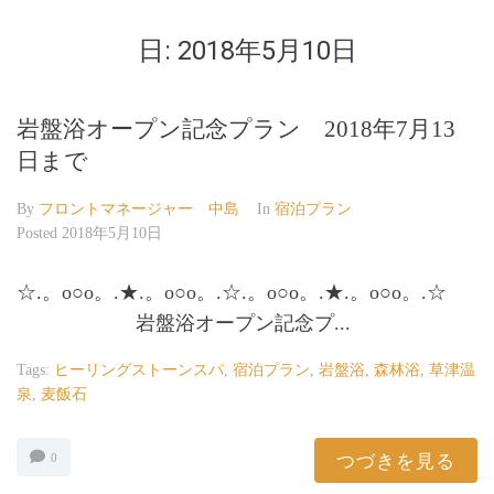
日:
2018年5月10日
岩盤浴オープン記念プラン 2018年7月13
日まで
By
フロントマネージャー 中島
In
宿泊プラン
Posted
2018年5月10日
☆.。o○o。.★.。o○o。.☆.。o○o。.★.。o○o。.☆
岩盤浴オープン記念プ...
Tags:
ヒーリングストーンスパ
,
宿泊プラン
,
岩盤浴
,
森林浴
,
草津温
泉
,
麦飯石
つづきを見る
0