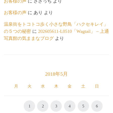
お客様の声
に
ささっち
より
お客様の声
に
あり
より
温泉街をトコトコ歩く小さな野鳥「ハクセキレイ」
の５つの秘密
に
202605611-L0510「Wagtail」 – 上通
写真館の気ままなブログ
より
2018年5月
月
火
水
木
金
土
日
1
2
3
4
5
6