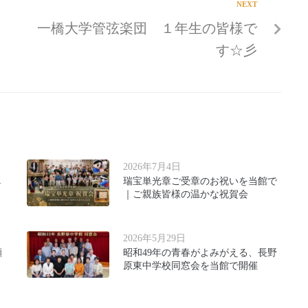
NEXT
一橋大学管弦楽団 １年生の皆様で
す☆彡
2026年7月4日
し
瑞宝単光章ご受章のお祝いを当館で
｜ご親族皆様の温かな祝賀会
2026年5月29日
顔
昭和49年の青春がよみがえる、長野
原東中学校同窓会を当館で開催