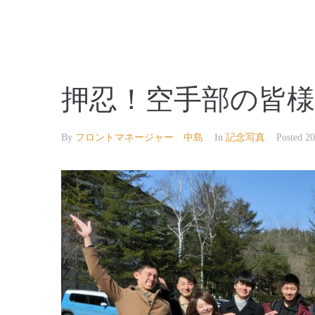
【公式】草津温泉 草津スカイランドホテル 栖風
押忍！空手部の皆
By
フロントマネージャー 中島
In
記念写真
Posted
2