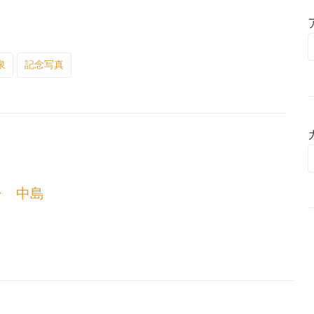
泉
記念写真
ー 中島