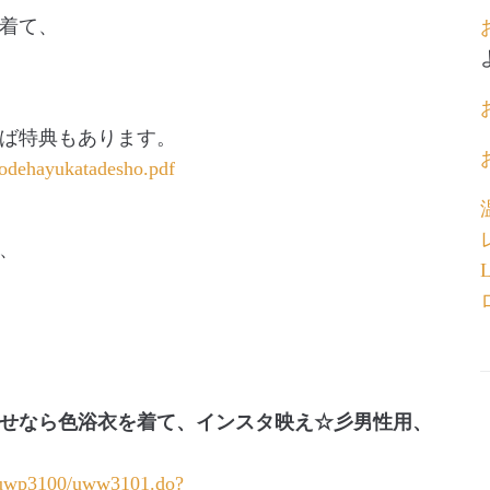
着て、
ば特典もあります。
codehayukatadesho.pdf
、
せなら色浴衣を着て、インスタ映え☆彡男性用、
w/uwp3100/uww3101.do?