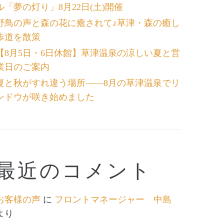
ル「夢の灯り」8月22日(土)開催
野鳥の声と森の花に癒されて♪草津・森の癒し
歩道を散策
【8月5日・6日休館】草津温泉の涼しい夏と営
業日のご案内
夏と秋がすれ違う場所――8月の草津温泉でリ
ンドウが咲き始めました
最近のコメント
お客様の声
に
フロントマネージャー 中島
より