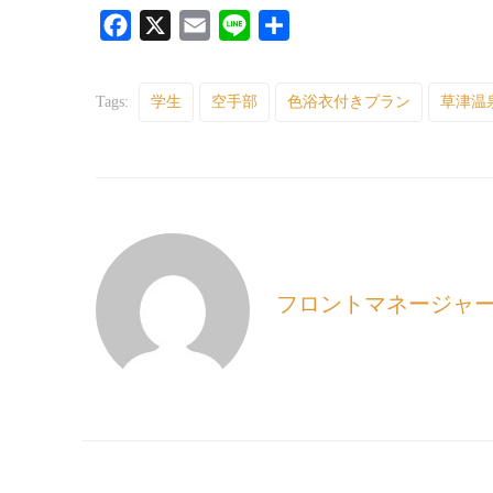
F
X
E
L
共
a
m
i
有
c
a
n
Tags:
学生
空手部
色浴衣付きプラン
草津温
e
i
e
b
l
o
o
k
フロントマネージャ