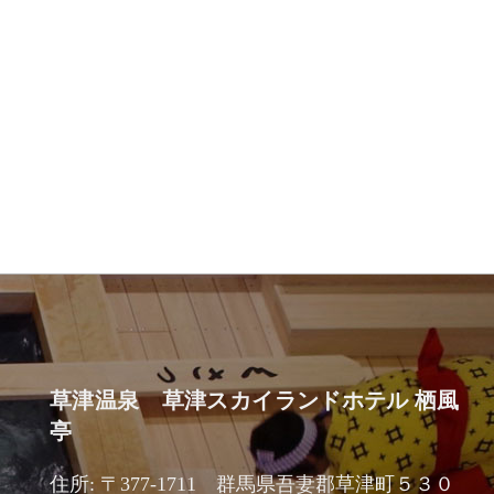
草津温泉 草津スカイランドホテル 栖風
亭
住所: 〒377-1711 群馬県吾妻郡草津町５３０