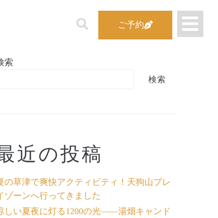
ご予約
検索
検索
最近の投稿
夏の草津で爽快アクティビティ！天狗山プレ
イゾーンへ行ってきました
涼しい夏夜に灯る1200の光――湯畑キャンド