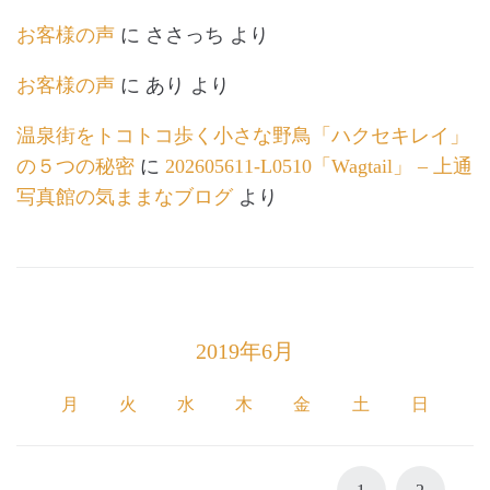
お客様の声
に
ささっち
より
お客様の声
に
あり
より
温泉街をトコトコ歩く小さな野鳥「ハクセキレイ」
の５つの秘密
に
202605611-L0510「Wagtail」 – 上通
写真館の気ままなブログ
より
2019年6月
月
火
水
木
金
土
日