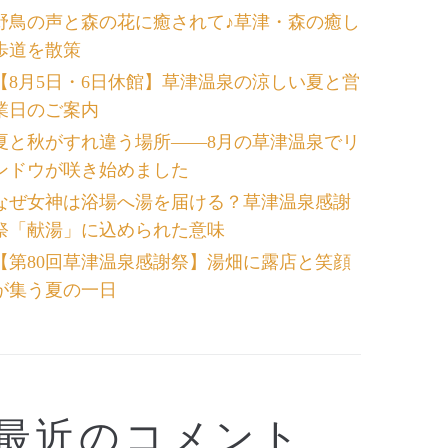
野鳥の声と森の花に癒されて♪草津・森の癒し
歩道を散策
【8月5日・6日休館】草津温泉の涼しい夏と営
業日のご案内
夏と秋がすれ違う場所――8月の草津温泉でリ
ンドウが咲き始めました
なぜ女神は浴場へ湯を届ける？草津温泉感謝
祭「献湯」に込められた意味
【第80回草津温泉感謝祭】湯畑に露店と笑顔
が集う夏の一日
最近のコメント