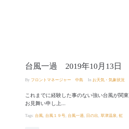
【公式】草津温泉 草津スカイランドホテル 栖風
台風一過 2019年10月13日
By
フロントマネージャー 中島
In
お天気・気象状況
これまでに経験した事のない強い台風が関東
お見舞い申し上...
Tags:
台風
,
台風１９号
,
台風一過
,
日の出
,
草津温泉
,
虹