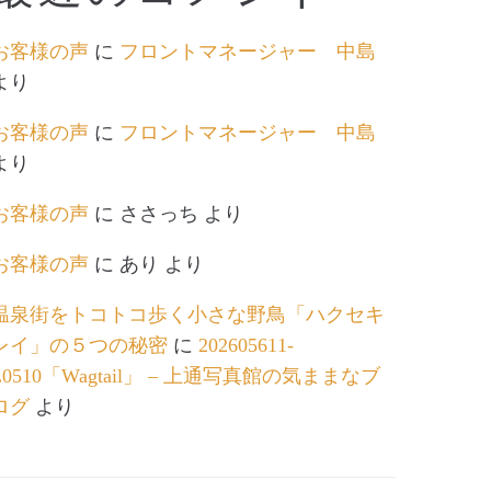
お客様の声
に
フロントマネージャー 中島
より
お客様の声
に
フロントマネージャー 中島
より
お客様の声
に
ささっち
より
お客様の声
に
あり
より
温泉街をトコトコ歩く小さな野鳥「ハクセキ
レイ」の５つの秘密
に
202605611-
L0510「Wagtail」 – 上通写真館の気ままなブ
ログ
より