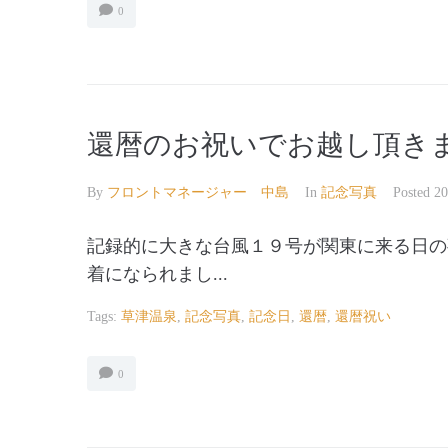
0
還暦のお祝いでお越し頂きまし
By
フロントマネージャー 中島
In
記念写真
Posted
2
記録的に大きな台風１９号が関東に来る日の
着になられまし...
Tags:
草津温泉
,
記念写真
,
記念日
,
還暦
,
還暦祝い
0