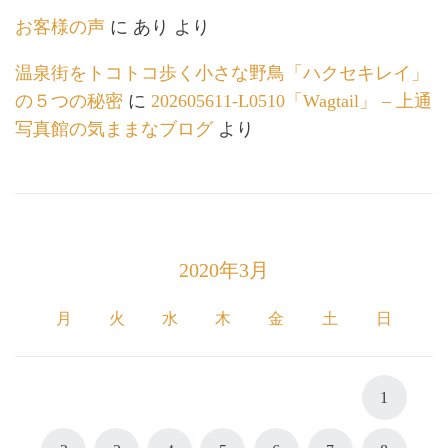
お客様の声
に
あり
より
温泉街をトコトコ歩く小さな野鳥「ハクセキレイ」
の５つの秘密
に
202605611-L0510「Wagtail」 – 上通
写真館の気ままなブログ
より
2020年3月
月
火
水
木
金
土
日
1