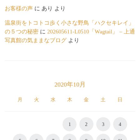
お客様の声
に
あり
より
温泉街をトコトコ歩く小さな野鳥「ハクセキレイ」
の５つの秘密
に
202605611-L0510「Wagtail」 – 上通
写真館の気ままなブログ
より
2020年10月
月
火
水
木
金
土
日
1
2
3
4