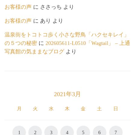
お客様の声
に
ささっち
より
お客様の声
に
あり
より
温泉街をトコトコ歩く小さな野鳥「ハクセキレイ」
の５つの秘密
に
202605611-L0510「Wagtail」 – 上通
写真館の気ままなブログ
より
2021年3月
月
火
水
木
金
土
日
1
2
3
4
5
6
7