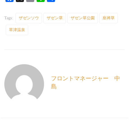
a
m
i
有
c
a
n
Tags:
ザゼンソウ
ザゼン草
ザゼン草公園
座禅草
e
i
e
草津温泉
b
l
o
o
k
フロントマネージャー 中
島