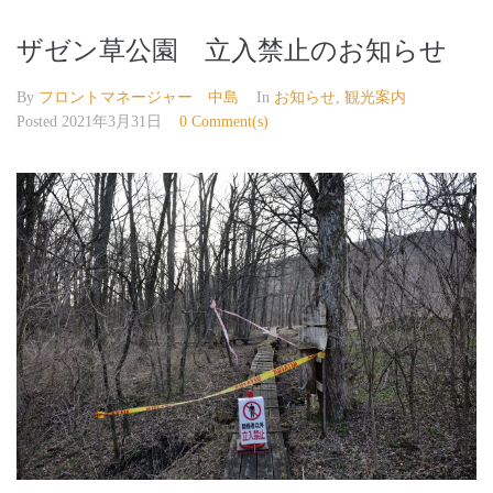
ザゼン草公園 立入禁止のお知らせ
By
フロントマネージャー 中島
In
お知らせ
,
観光案内
Posted
2021年3月31日
0 Comment(s)