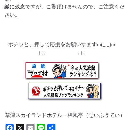
誠に残念ですが、ご覧頂けませんので、ご注意くだ
さい。
ポチッと、押して応援をお願いすますm(_ _)m
↓↓↓ ↓↓↓
草津スカイランドホテル・栖風亭（せいふうてい）
F
X
E
L
共