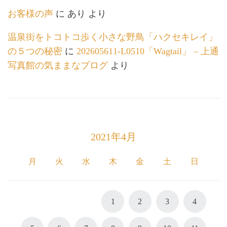
お客様の声
に
あり
より
温泉街をトコトコ歩く小さな野鳥「ハクセキレイ」
の５つの秘密
に
202605611-L0510「Wagtail」 – 上通
写真館の気ままなブログ
より
2021年4月
月
火
水
木
金
土
日
1
2
3
4