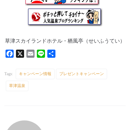
草津スカイランドホテル・栖風亭（せいふうてい）
F
X
E
L
共
a
m
i
有
c
a
n
Tags:
キャンペーン情報
プレゼントキャンペーン
e
i
e
草津温泉
b
l
o
o
k