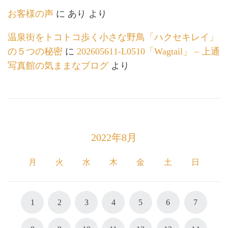
お客様の声
に
あり
より
温泉街をトコトコ歩く小さな野鳥「ハクセキレイ」
の５つの秘密
に
202605611-L0510「Wagtail」 – 上通
写真館の気ままなブログ
より
2022年8月
月
火
水
木
金
土
日
1
2
3
4
5
6
7