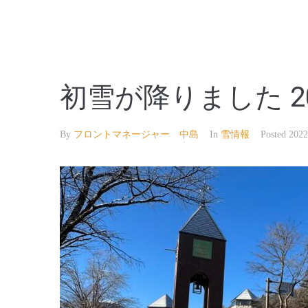
【公式】草津温泉 草津スカイランドホテル 栖風
初雪が降りました 20
By
フロントマネージャー 中島
In
雪情報
Posted
202