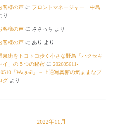
お客様の声
に
フロントマネージャー 中島
より
お客様の声
に
ささっち
より
お客様の声
に
あり
より
温泉街をトコトコ歩く小さな野鳥「ハクセキ
レイ」の５つの秘密
に
202605611-
L0510「Wagtail」 – 上通写真館の気ままなブ
ログ
より
2022年11月