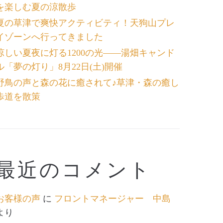
を楽しむ夏の涼散歩
夏の草津で爽快アクティビティ！天狗山プレ
イゾーンへ行ってきました
涼しい夏夜に灯る1200の光――湯畑キャンド
ル「夢の灯り」8月22日(土)開催
野鳥の声と森の花に癒されて♪草津・森の癒し
歩道を散策
最近のコメント
お客様の声
に
フロントマネージャー 中島
より