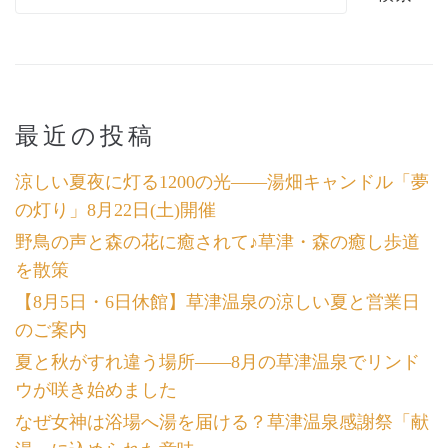
最近の投稿
涼しい夏夜に灯る1200の光――湯畑キャンドル「夢
の灯り」8月22日(土)開催
野鳥の声と森の花に癒されて♪草津・森の癒し歩道
を散策
【8月5日・6日休館】草津温泉の涼しい夏と営業日
のご案内
夏と秋がすれ違う場所――8月の草津温泉でリンド
ウが咲き始めました
なぜ女神は浴場へ湯を届ける？草津温泉感謝祭「献