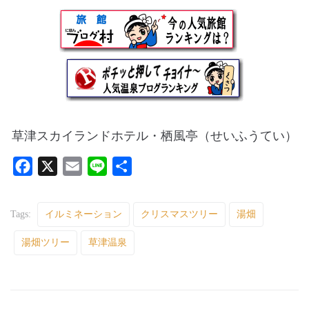
草津スカイランドホテル・栖風亭（せいふうてい）
F
X
E
L
共
a
m
i
有
c
a
n
Tags:
イルミネーション
クリスマスツリー
湯畑
e
i
e
湯畑ツリー
b
l
草津温泉
o
o
k