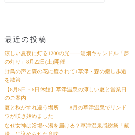
最近の投稿
涼しい夏夜に灯る1200の光――湯畑キャンドル「夢
の灯り」8月22日(土)開催
野鳥の声と森の花に癒されて♪草津・森の癒し歩道
を散策
【8月5日・6日休館】草津温泉の涼しい夏と営業日
のご案内
夏と秋がすれ違う場所――8月の草津温泉でリンド
ウが咲き始めました
なぜ女神は浴場へ湯を届ける？草津温泉感謝祭「献
湯」に込められた意味