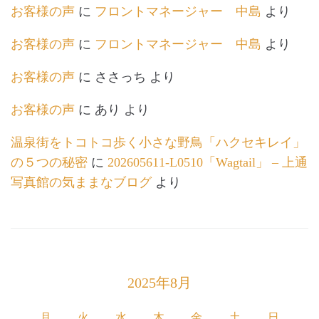
お客様の声
に
フロントマネージャー 中島
より
お客様の声
に
フロントマネージャー 中島
より
お客様の声
に
ささっち
より
お客様の声
に
あり
より
温泉街をトコトコ歩く小さな野鳥「ハクセキレイ」
の５つの秘密
に
202605611-L0510「Wagtail」 – 上通
写真館の気ままなブログ
より
2025年8月
月
火
水
木
金
土
日