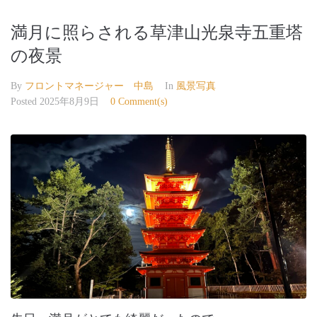
満月に照らされる草津山光泉寺五重塔
の夜景
By
フロントマネージャー 中島
In
風景写真
Posted
2025年8月9日
0 Comment(s)