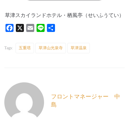
草津スカイランドホテル・栖風亭（せいふうてい）
F
X
E
L
共
a
m
i
有
c
a
n
Tags:
五重塔
草津山光泉寺
草津温泉
e
i
e
b
l
o
o
k
フロントマネージャー 中
島