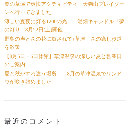
夏の草津で爽快アクティビティ！天狗山プレイゾー
ンへ行ってきました
涼しい夏夜に灯る1200の光――湯畑キャンドル「夢
の灯り」8月22日(土)開催
野鳥の声と森の花に癒されて♪草津・森の癒し歩道
を散策
【8月5日・6日休館】草津温泉の涼しい夏と営業日
のご案内
夏と秋がすれ違う場所――8月の草津温泉でリンド
ウが咲き始めました
最近のコメント